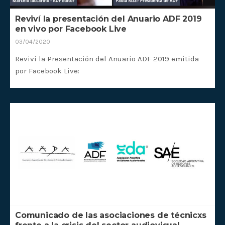
Reviví la presentación del Anuario ADF 2019
en vivo por Facebook Live
03/04/2020
Reviví la Presentación del Anuario ADF 2019 emitida
por Facebook Live:
https://www.facebook.com/adf.argentina/videos/49986
__tn__=kC-R&eid=ARBZHgX-
IoEyXfbsitUJNylIIdCGcdm3HbhORsdJxzDh6tvIHwGbcZ6Y
6zju5V55_bF5fRCCWKvZ6C3gbSBFMh0wfvVJFLI839Wuc4wH
PxFxlB1h3z64WMDgs52b0u7p1OOJLnBik_rRcOyTEvVY2nZ3
MNdGhdznf2COCvDQ7fYLvrHK4xzRylKaZkmLelJUJs_q8YZ6
. Link para…
Comunicado de las asociaciones de técnicxs