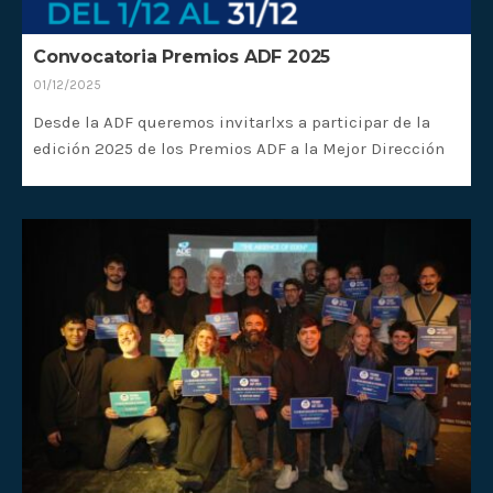
Convocatoria Premios ADF 2025
01/12/2025
Desde la ADF queremos invitarlxs a participar de la
edición 2025 de los Premios ADF a la Mejor Dirección
de Fotografía.
Las postulaciones están abiertas a todxs lxs
interesadxs que cumplan los requisitos entre el 1/12 y
el 31/12 de 2025 a través de nuestra web.
Es una satisfacción para nosotrxs el poder reunirnos
alrededor de nuestro trabajo como directorxs de
fotografía para festejarlo y dar valor a nuestra labor.