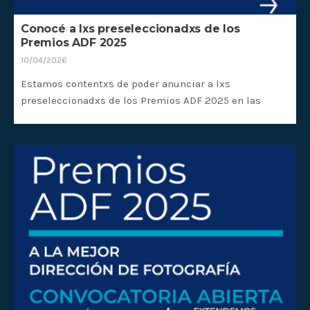
Conocé a lxs preseleccionadxs de los
Premios ADF 2025
10/04/2026
Estamos contentxs de poder anunciar a lxs
preseleccionadxs de los Premios ADF 2025 en las
diferentes categorías. Agradecemos especialmente a
todxs lxs postuladxs por el gran nivel de sus trabajos
y por su interés.