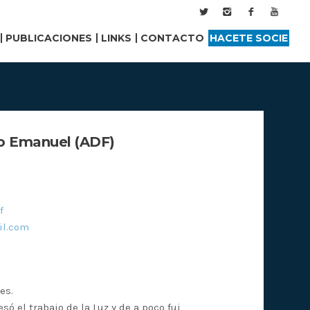
PUBLICACIONES
LINKS
CONTACTO
HACETE SOCIE
o Emanuel (ADF)
f
l.com
es.
 el trabajo de la Luz y de a poco fui