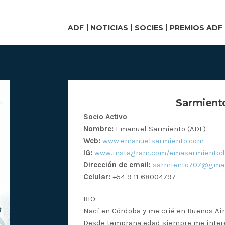
ADF
NOTICIAS
SOCIES
PREMIOS ADF
Sarmient
Socio Activo
Nombre:
Emanuel Sarmiento (ADF)
Web:
www.emanuelsarmiento.com
IG:
www.instagram.com/emasarmientod
Dirección de email:
sarmiento707@gmai
Celular:
+54 9 11 68004797
BIO:
Nací en Córdoba y me crié en Buenos Air
Desde temprana edad siempre me interesó