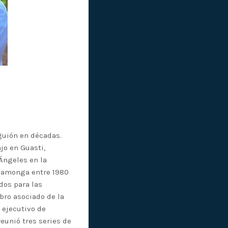
 guión en décadas.
jo en Guasti,
 Ángeles en la
ucamonga entre 1980
dos para las
bro asociado de la
 ejecutivo de
eunió tres series de