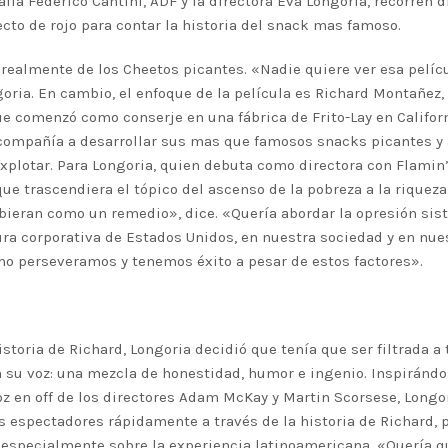
afía Federico Cantini, ADF y la directora Eva Longoria, recorren 
ecto de rojo para contar la historia del snack mas famoso.
 realmente de los Cheetos picantes. «Nadie quiere ver esa pelícu
goria. En cambio, el enfoque de la película es Richard Montañez,
 comenzó como conserje en una fábrica de Frito-Lay en Califor
compañía a desarrollar sus mas que famosos snacks picantes y 
xplotar. Para Longoria, quien debuta como directora con Flamin’
que trascendiera el tópico del ascenso de la pobreza a la riqueza
bieran como un remedio», dice. «Quería abordar la opresión sis
ura corporativa de Estados Unidos, en nuestra sociedad y en nu
mo perseveramos y tenemos éxito a pesar de estos factores».
istoria de Richard, Longoria decidió que tenía que ser filtrada a
n su voz: una mezcla de honestidad, humor e ingenio. Inspirándo
z en off de los directores Adam McKay y Martin Scorsese, Longo
os espectadores rápidamente a través de la historia de Richard,
, especialmente sobre la experiencia latinoamericana. «Quería 