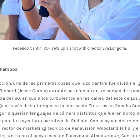
Federico Cantini, ADF sets up a shot with director Eva Longoria.
 tiempos
ción, una de las primeras cosas que hizo Cantini fue dividir el
Richard (Jesse Garcia) durante su infancia en un campo de traba
ada del 60, en sus años turbulentos en las calles del este de Los
go a través de su tiempo en la fábrica de Frito-Lay en Rancho C
ngoria querían lenguajes de cámara distintos que fueran apropia
 para la trayectoria narrativa de Richard. Con la ayuda del miem
irector de marketing técnico de Panavision Woodland Hills, y el
e, junto con el apoyo local de Panavision Albuquerque, Cantini r