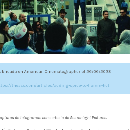
publicada en American Cinematographer el 26/06/2023
ttps://theasc.com/articles/adding-spice-to-flamin-hot
apturas de fotogramas son cortesía de Searchlight Pictures.