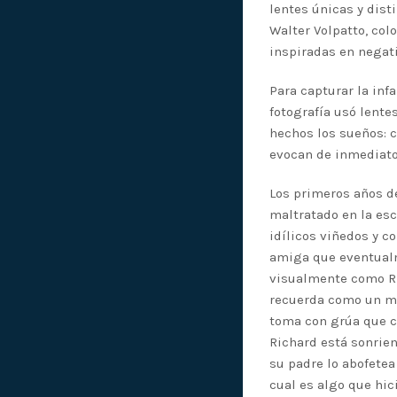
lentes únicas y dist
Walter Volpatto, col
inspiradas en negat
Para capturar la infa
fotografía usó lente
hechos los sueños: 
evocan de inmediato 
Los primeros años de
maltratado en la es
idílicos viñedos y c
amiga que eventualme
visualmente como Rich
recuerda como un mo
toma con grúa que c
Richard está sonrien
su padre lo abofetea 
cual es algo que hi