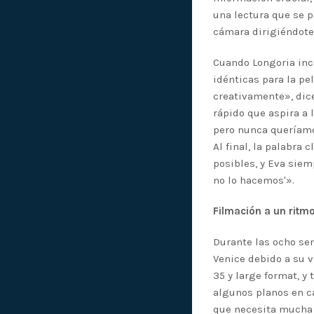
una lectura que se 
cámara dirigiéndote 
Cuando Longoria inco
idénticas para la pe
creativamente», dice
rápido que aspira a
pero nunca queríamos
Al final, la palabra
posibles, y Eva siemp
no lo hacemos'».
Filmación a un ritm
Durante las ocho se
Venice debido a su 
35 y large format, y 
algunos planos en c
que necesita mucha l