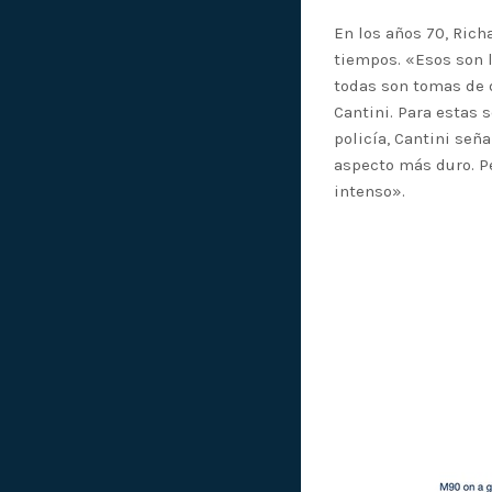
En los años 70, Rich
tiempos. «Esos son 
todas son tomas de d
Cantini. Para estas 
policía, Cantini seña
aspecto más duro. P
intenso».