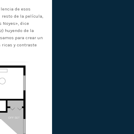
ulencia de esos
esto de la película,
s Noyes», dice
z) huyendo de la
 usamos para crear un
ricas y contraste