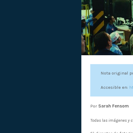
Nota original 
Accesible en:
h
Por
Sarah Fensom
Todas las imágenes y c