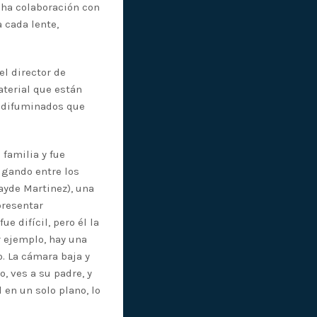
echa colaboración con
 cada lente,
el director de
aterial que están
s difuminados que
 familia y fue
ugando entre los
ayde Martinez), una
presentar
e difícil, pero él la
 ejemplo, hay una
. La cámara baja y
, ves a su padre, y
 en un solo plano, lo