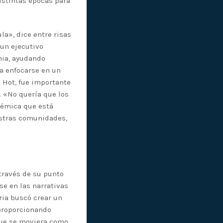
distintas épocas para
la», dice entre risas
 un ejecutivo
nia, ayudando
a enfocarse en un
 Hot, fue importante
. «No quería que los
témica que está
estras comunidades,
 través de su punto
se en las narrativas
ria buscó crear un
 proporcionando
que se moviera como