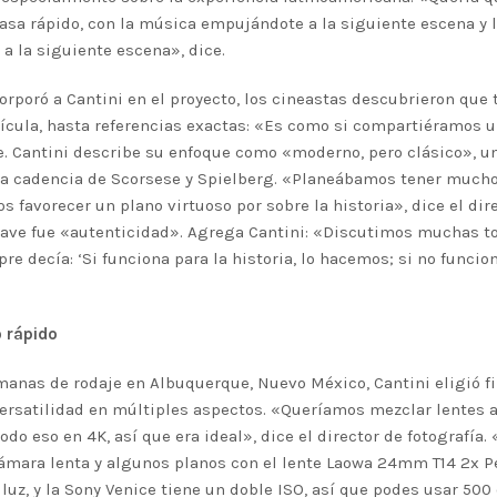
pasa rápido, con la música empujándote a la siguiente escena y
a la siguiente escena», dice.
rporó a Cantini en el proyecto, los cineastas descubrieron que 
lícula, hasta referencias exactas: «Es como si compartiéramos u
. Cantini describe su enfoque como «moderno, pero clásico», un
 la cadencia de Scorsese y Spielberg. «Planeábamos tener mucho
 favorecer un plano virtuoso por sobre la historia», dice el dire
 clave fue «autenticidad». Agrega Cantini: «Discutimos muchas 
re decía: ‘Si funciona para la historia, lo hacemos; si no funcion
o rápido
manas de rodaje en Albuquerque, Nuevo México, Cantini eligió fi
versatilidad en múltiples aspectos. «Queríamos mezclar lentes 
todo eso en 4K, así que era ideal», dice el director de fotografí
ámara lenta y algunos planos con el lente Laowa 24mm T14 2x Pe
uz, y la Sony Venice tiene un doble ISO, así que podes usar 500