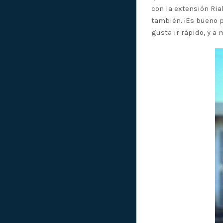
con la extensión Ria
también. ¡Es bueno p
gusta ir rápido, y a 