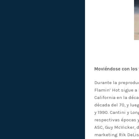
Moviéndose con los
Durante la preproduc
Flamin’ Hot sigue a 
California en la déc
década del 70, y lue
y 1990. Cantini y Lo
respectivas épocas y
ASC, Guy McVicker, d
marketing Rik DeLisl