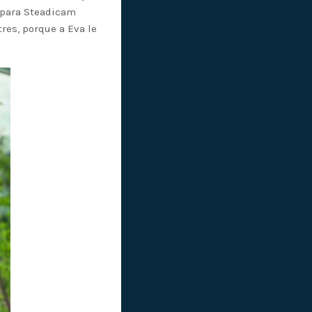
o para Steadicam
res, porque a Eva le