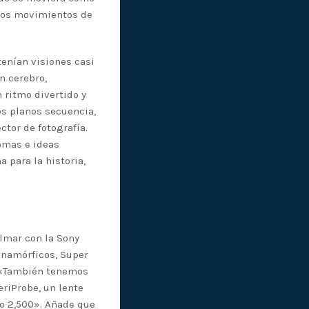
 los movimientos de
tenían visiones casi
n cerebro,
 ritmo divertido y
s planos secuencia,
ctor de fotografía.
tomas e ideas
a para la historia,
lmar con la Sony
anamórficos, Super
a. «También tenemos
riProbe, un lente
 o 2,500». Añade que