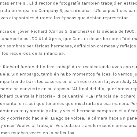
intas entre si. El director de fotografía también trabajó en estr
orista principal de Company 3, para diseñar LUTs específicos para
ivos disponibles durante las épocas que debían representar.
ncia del joven Richard (Carlos S. Sanchez) en la década de 1960, 
s anamórficos JDC Xtal Xpres, que Cantini describe como “del m
con sombras periféricas hermosas, definición cremosa y reflejo
los recuerdos de la infancia».
 Richard fueron difíciles: trabajó duro recolectando uvas con su
cuela. Sin embargo, también hubo momentos felices: lo vemos j
ompartiendo burritos caseros en el almuerzo con la joven Judy (J
nte se convierte en su esposa. “Al final del día, queríamos re
ard cuenta la historia», dice Cantini. «La infancia de Richard fu
mento feliz, así que tenemos que mostrarla de esa manera. Por
omienza muy amplia y alta, y ves el hermoso campo en el viñedo
do y corriendo hacia él. Luego se voltea, la cámara hace un paneo
y dice: ‘Vuelve al trabajo’. Ves toda su transformación emocional
cimos muchas veces en la película».