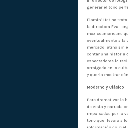
El director de fotogr
generar el tono perf
Flamin’ Hot no trata
la directora Eva Lon
mexicoamericano que
eventualmente a la 
mercado latino sin e
contar una historia 
espectadores lo reci
arraigada en la cult
y quería mostrar có
Moderno y Clásico
Para dramatizar la h
de vista y narrada e
impulsadas por la vo
tono que llevara a l
información crucial